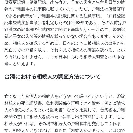
所変更記録、婚姻記録、改名有無、子女の氏名と生年月日等の情
報も戸籍謄本の記事欄に載っています。ただ、戸籍法の所管官庁
である内政部が「戸籍謄本の記載に関する注意事項」（戸籍登記
記事登載注意事項）を制定したのは1993年であり、その以前は戸
籍謄本の記事欄の記載内容に関する基準がなかったので、婚姻記
録と子女の氏名等の情報が載っていない場合もあります。そのた
め、相続人を確認するために、日本のように被相続人の出生から
死亡までの戸籍を取り、それを見て相続人の有無を調べる、とい
う方法はとれません。ここが日本における相続人調査との大きな
違いといえます。
台湾における
相続人の
調査方法
について
亡くなった台湾人の相続人をどうやって調べるかというと、①被
相続人の死亡証明書、②利害関係を証明できる資料（例えば請求
人が相続人であるという証明書）などを用意して、台湾各地戸籍
機関の窓口に相続人を調べたい旨申し出る方法によります。もし
相続人がいれば、その場で相続人の戸籍謄本を交付してくれま
す。相続人がいなければ、直ちに「相続人がいません」と口頭で