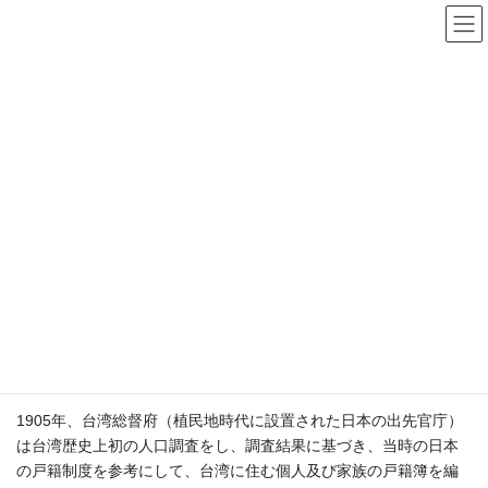
台湾の戸籍事情
日本の出入国在留管理庁が去年10月中旬に発表した資料によりま
すと、令和6年6月末の在留外国人数は358万余りと過去最高を更新
しており、台湾人も67,277人に増えました。私にも度々「日本国
内で亡くなった台湾人の方の相続人調査をしていただける方を探
しているのですが」という相談が来ておりましたので、本稿では
台湾における戸籍事情等を共有しようと思います。
植民地時代（1895年～1945年）の戸籍調査から国
民身分証統一番号の配りまで
1905年、台湾総督府（植民地時代に設置された日本の出先官庁）
は台湾歴史上初の人口調査をし、調査結果に基づき、当時の日本
の戸籍制度を参考にして、台湾に住む個人及び家族の戸籍簿を編