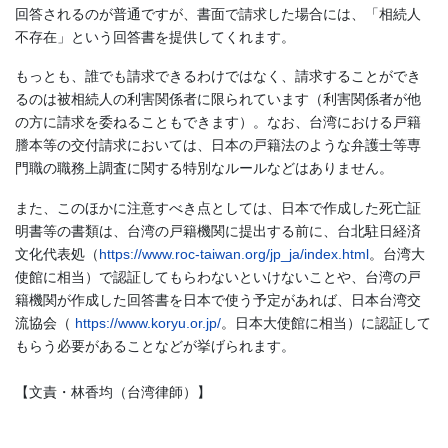
回答されるのが普通ですが、書面で請求した場合には、「相続人
不存在」という回答書を提供してくれます。
もっとも、誰でも請求できるわけではなく、請求することができ
るのは被相続人の利害関係者に限られています（利害関係者が他
の方に請求を委ねることもできます）。なお、台湾における戸籍
謄本等の交付請求においては、日本の戸籍法のような弁護士等専
門職の職務上調査に関する特別なルールなどはありません。
また、このほかに注意すべき点としては、日本で作成した死亡証
明書等の書類は、台湾の戸籍機関に提出する前に、台北駐日経済
文化代表処（
https://www.roc-taiwan.org/jp_ja/index.html
。台湾大
使館に相当）で認証してもらわないといけないことや、台湾の戸
籍機関が作成した回答書を日本で使う予定があれば、日本台湾交
流協会（
https://www.koryu.or.jp/
。日本大使館に相当）に認証して
もらう必要があることなどが挙げられます。
【文責・林香均（台湾律師）】