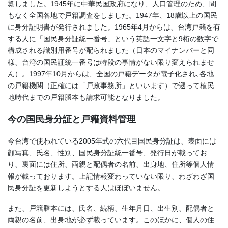
纂しました。
1945年
に中華民国政府になり、人口管理のため、間
もなく全国各地で戸籍調査をしました。1947年、18歳以上の国民
に身分証明書が発行されました。1965年4月からは、台湾戸籍を有
する人に「国民身分証統一番号」という英語一文字と9桁の数字で
構成される識別用番号が配られました（日本のマイナンバーと同
様、台湾の国民証統一番号は特段の事情がない限り変えられませ
ん）。1997年10月からは、全国の戸籍データが電子化され､各地
の戸籍機関（正確には「戸政事務所」といいます）で遡って植民
地時代までの戸籍謄本も請求可能となりました。
今の国民身分証と戸籍資料管理
今台湾で使われている2005年式の六代目国民身分証は、表面には
顔写真、氏名、性別、国民身分証統一番号、発行日が載ってお
り、裏面には住所、両親と配偶者の名前、出身地、住所等個人情
報が載っております。上記情報変わっていない限り、わざわざ国
民身分証を更新しようとする人はほぼいません。
また、戸籍謄本には、氏名、続柄、生年月日、出生別、配偶者と
両親の名前、出身地が必ず載っています。このほかに、個人の住