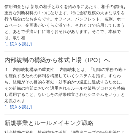
信用調査とは 新規の相手と取引を始めるにあたり、相手の信用は
重要な判断材料の１つになります。特に金額規模の大きな取引を
行う場合はなおさらです。オフィス、パンフレット、名刺、ホー
ムページ、企画書がいくら立派でも、それだけで信用してしまう
と、あとで手痛い目に遭うおそれがあります。そこで、本稿で
は、取引相
[…続きを読む]
内部統制の構築から株式上場（IPO）へ
１ 内部統制構築の重要性 内部統制とは、「組織の業務の適正
を確保するための体制を構築していくシステムを指す。すなわ
ち、組織がその目的を有効・効率的かつ適正に達成するために、
その組織の内部において適用されるルールや業務プロセスを整備
し運用すること、ないしその結果確立されたシステムをいう」と
定義されま
[…続きを読む]
新規事業とルールメイキング戦略
社会情勢の変化，情報技術の革新，消費者ニーズの細分化等によ