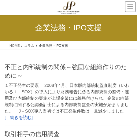
企業法務・IPO支援
HOME
コラム
企業法務・IPO支援
不正と内部統制の関係～強固な組織作りのた
めに～
１不正発生の要素 2008年4月、日本版内部統制監査制度（いわ
ゆるＪ－SOX）の導入により財務報告に係る内部統制の整備・運
用及び内部統制の実施が上場企業には義務付けられ、企業の内部
統制に関する公認会計士による内部統制監査の実施が始まりまし
た。 J－SOX導入当初では不正発生件数は一旦減少しました
[…続きを読む]
取引相手の信用調査