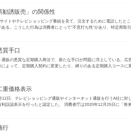
話勧誘販売」の関係性
販サイトやテレビショッピング番組を見て、注文するために電話したと
ある。こうした行為は消費者にとって“不意打ち性”があり、特定商取
悪質手口
ト通販の悪質な定期購入商法で、新たな手口が問題に浮上している。広
示によって、定期購入契約に変更したり、縛りのある定期購入コースに
二重価格表示
年9月12日、テレビショッピング通販やインターネット通販を行うA社に
誤認表示を行ったと認定した。 消費者庁は2020年12月25日に「将
施行