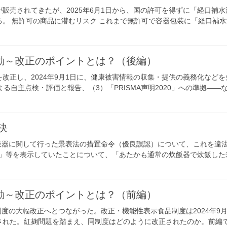
販売されてきたが、2025年6月1日から、国の許可を得ずに「経口補
。 無許可の商品に潜むリスク これまで無許可で容器包装に「経口補
動～改正のポイントとは？（後編）
正し、2024年9月1日に、健康被害情報の収集・提供の義務化などを先
る自主点検・評価と報告、（3）「PRISMA声明2020」への準拠――
決
炊飯器に関して行った景表法の措置命令（優良誤認）について、これを違
まま」等を表示していたことについて、「あたかも通常の炊飯器で炊飯し
動～改正のポイントとは？（前編）
制度の大幅改正へとつながった。改正・機能性表示食品制度は2024年9月1
れた。紅麹問題を踏まえ、同制度はどのように改正されたのか。前編で2