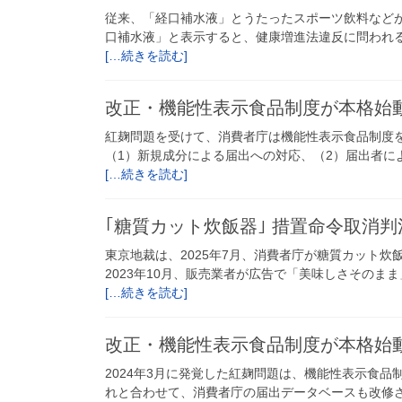
従来、「経口補水液」とうたったスポーツ飲料などが
口補水液」と表示すると、健康増進法違反に問われる
[…続きを読む]
改正・機能性表示食品制度が本格始
紅麹問題を受けて、消費者庁は機能性表示食品制度を改
（1）新規成分による届出への対応、（2）届出者によ
[…続きを読む]
｢糖質カット炊飯器｣ 措置命令取消判
東京地裁は、2025年7月、消費者庁が糖質カット
2023年10月、販売業者が広告で「美味しさその
[…続きを読む]
改正・機能性表示食品制度が本格始
2024年3月に発覚した紅麹問題は、機能性表示食品
れと合わせて、消費者庁の届出データベースも改修さ