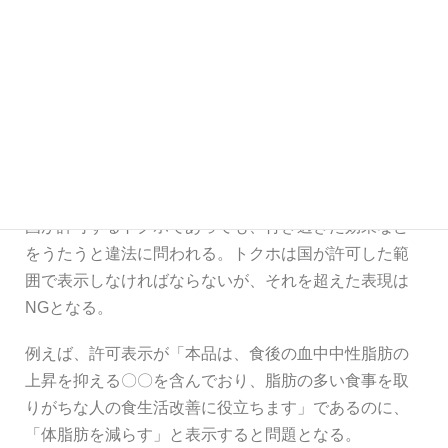
また、研究成果を報じた新聞記事の引用や、大学教授
の「マウスを使った実験で発がんを抑制する効果が認
められた」といった談話も広告に該当し、その内容に
よっては法令に抵触する恐れがある。
（3）保健機能食品について
特定保健用食品（トクホ）
国が許可するトクホであっても、行き過ぎた効果など
をうたうと違法に問われる。トクホは国が許可した範
囲で表示しなければならないが、それを超えた表現は
NGとなる。
例えば、許可表示が「本品は、食後の血中中性脂肪の
上昇を抑える〇〇を含んでおり、脂肪の多い食事を取
りがちな人の食生活改善に役立ちます」であるのに、
「体脂肪を減らす」と表示すると問題となる。