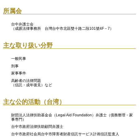
所属会
台中弁護士会
（成蹊法律事務所 台灣台中市北區雙十路二段101號4F－7）
主な取り扱い分野
一般民事
刑事
家事事件
高齢者の法律問題
（信託・成年後見）など
主な公的活動（台湾）
財団法人法律扶助基金会（Legal Aid Foundation）弁護士（債務整理・家
事専門）
台中市政府法律扶助顧問弁護士
台中市政府社会局台中市障害者財産信託サービス計画信託監査人