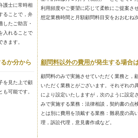
弁護士に常時相
利用頻度やご要望に応じて柔軟にご提案さ
することで，弁
想定業務時間と月額顧問料目安をおおむね
適したご助言・
を入れることで
できます。
するか分から
顧問料以外の費用が発生する場合
顧問料のみで実施させていただく業務と，
子を見た上で顧
いただく業務とがございます。それぞれの
とも可能です。
により設定いたしますが，次のように設定
みで実施する業務：法律相談，契約書の点
とは別に費用を頂戴する業務：難易度の高
理，訴訟代理，意見書作成など。