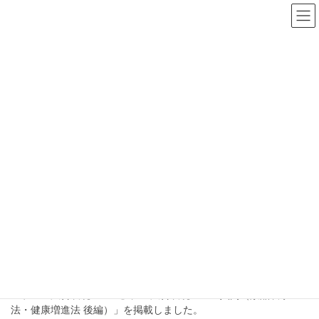
NEWS
HOME
NEWS
コラム「特定商取引法と通信販売 通販事業
者が押さえたいポイント（前編）」
コラム『広告表現ルール』に「特定商取引法と通信販売 通販事
業者が押さえたいポイント（前編）」を掲載しました。
コラム「広告表現ルール入門（景品表示法・
健康増進法 後編）」
コラム『広告表現ルール』に「広告表現ルール入門（景品表示
法・健康増進法 後編）」を掲載しました。