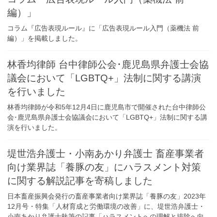
編）」
コラム『広告表現ルール』に「広告表現ルール入門（薬機法 前
編）」を掲載しました。
林香均律師 台中律師公会･鹿児島県弁護士会協
議会において「LGBTQ+」法制に関する講演
を行いました
林香均律師が令和5年12月4日に鹿児島市で開催された台中律師公
会･鹿児島県弁護士会協議会において「LGBTQ+」法制に関する講
演を行いました。
堤世浩弁護士・小南あかり弁護士 畜産事業者
向け業界誌「養豚の友」にハラスメント対策
に関する解説記事を寄稿しました
日本畜産振興会発行の畜産事業者向け業界誌「養豚の友」2023年
12月号・特集「人材育成と労働環境の改善」に、堤世浩弁護士・
小南あかり弁護士執筆の記事「ハラスメントへの理解と排除へ向