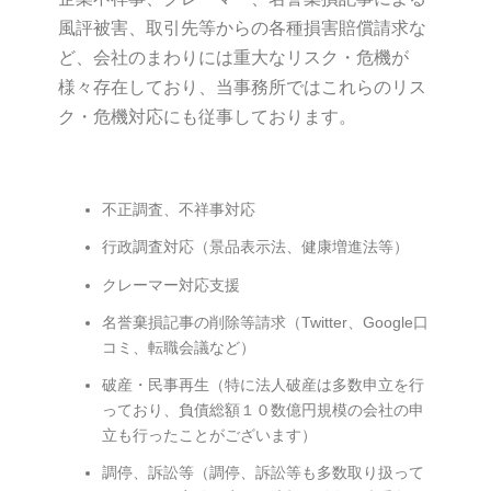
風評被害、取引先等からの各種損害賠償請求な
ど、会社のまわりには重大なリスク・危機が
様々存在しており、当事務所ではこれらのリス
ク・危機対応にも従事しております。
不正調査、不祥事対応
行政調査対応（景品表示法、健康増進法等）
クレーマー対応支援
名誉棄損記事の削除等請求（Twitter、Google口
コミ、転職会議など）
破産・民事再生（特に法人破産は多数申立を行
っており、負債総額１０数億円規模の会社の申
立も行ったことがございます）
調停、訴訟等（調停、訴訟等も多数取り扱って